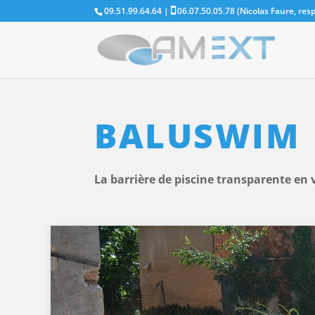
09.51.99.64.64 |
06.07.50.05.78 (Nicolas Faure, re
BALUSWIM
La barrière de piscine transparente en 