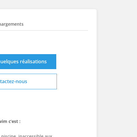
hargements
uelques réalisations
tactez-nous
wim c’est :
 piscine, inaccessible aux