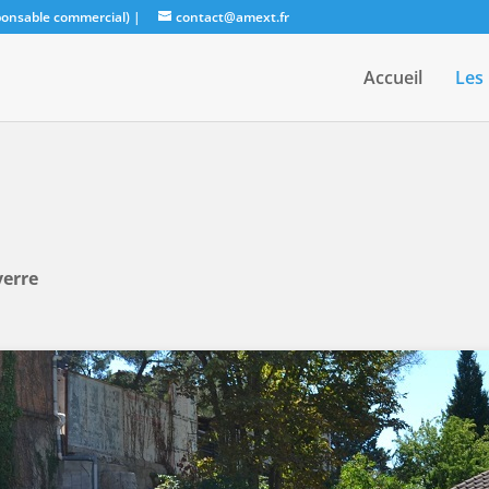
sponsable commercial)
|
contact@amext.fr
Accueil
Les
verre