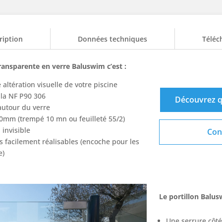
ription
Données techniques
Téléc
transparente en verre Baluswim c’est :
altération visuelle de votre piscine
la NF P90 306
Découvrez q
autour du verre
10mm (trempé 10 mn ou feuilleté 55/2)
 invisible
Con
 facilement réalisables (encoche pour les
e)
Le portillon Balus
Une serrure côté