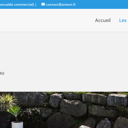
sponsable commercial)
|
contact@amext.fr
Accueil
Les
eau