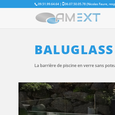
09.51.99.64.64 |
06.07.50.05.78 (Nicolas Faure, re
BALUGLASS
La barrière de piscine en verre sans pot