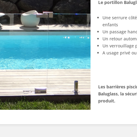
Le portillon Balugl
Une serrure côté
enfants
Un passage hand
Un retour autom
Un verrouillage p
A usage privé ou 
Les barrières pisc
Baluglass, la sécur
produit.