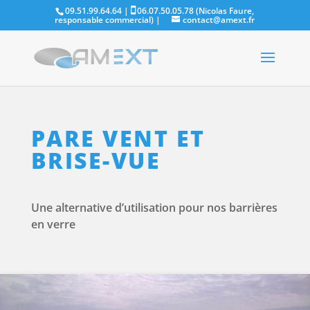
09.51.99.64.64 |
06.07.50.05.78 (Nicolas Faure,
responsable commercial)
|
contact@amext.fr
PARE VENT ET
BRISE-VUE
Une alternative d’utilisation pour nos barrières
en verre