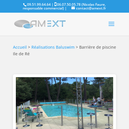
09.51.99.64.64 |
06.07.50.05.78 (Nicolas Faure,
responsable commercial)
|
contact@amext.fr
Accueil
>
Réalisations Baluswim
>
Barrière de piscine
Ile de Ré