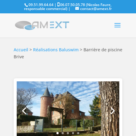
09.51.99.64.64 |
06.07.50.05.78 (Nicolas Faure,
responsable commercial)
|
contact@amext.fr
Accueil
>
Réalisations Baluswim
>
Barrière de piscine
Brive