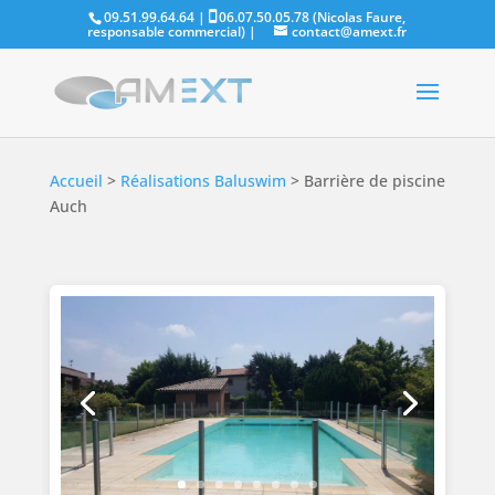
09.51.99.64.64 |
06.07.50.05.78 (Nicolas Faure,
responsable commercial)
|
contact@amext.fr
Accueil
>
Réalisations Baluswim
>
Barrière de piscine
Auch