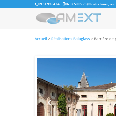
09.51.99.64.64 |
06.07.50.05.78 (Nicolas Faure, re
Accueil
>
Réalisations Baluglass
>
Barrière de 