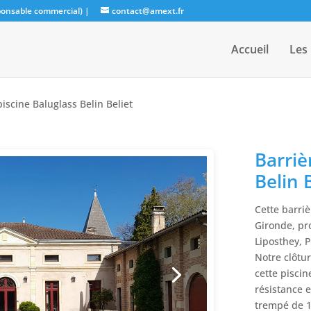
sponsable commercial)
|
contact@amext.fr
Accueil
Les
piscine Baluglass Belin Beliet
Barriè
Belin 
Cette barriè
Gironde, pro
Liposthey, 
Notre clôtur
cette piscin
résistance e
trempé de 1