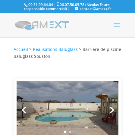
09.51.99.64.64 |
06.07.50.05.78 (Nicolas Faure,
responsable commercial)
|
contact@amext.fr
Accueil
>
Réalisations Baluglass
>
Barrière de piscine
Baluglass Souston