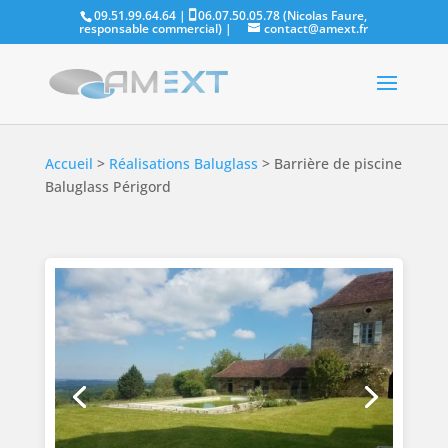
09.51.99.64.64 |
06.07.50.05.78 (Nicolas Faure,
responsable commercial)
|
contact@amext.fr
Accueil
>
Réalisations Baluglass
>
Barrière de piscine
Baluglass Périgord