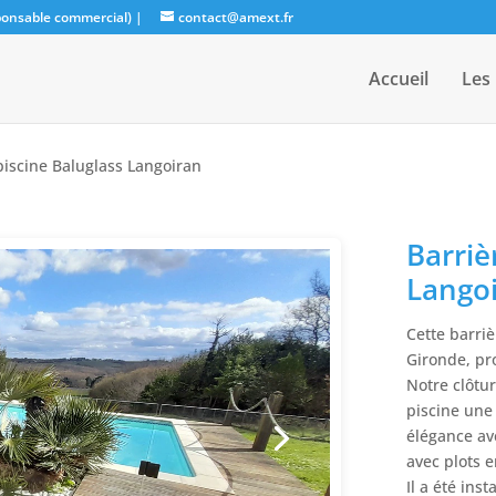
sponsable commercial)
|
contact@amext.fr
Accueil
Les
piscine Baluglass Langoiran
Barriè
Lango
Cette barriè
Gironde, pr
Notre clôtur
piscine une 
élégance av
avec plots e
Il a été ins