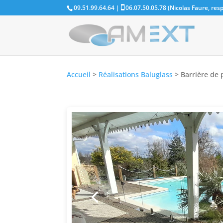
09.51.99.64.64 |
06.07.50.05.78 (Nicolas Faure, re
Accueil
>
Réalisations Baluglass
>
Barrière de 