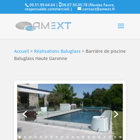
09.51.99.64.64 |
06.07.50.05.78 (Nicolas Faure,
responsable commercial)
|
contact@amext.fr
Accueil
>
Réalisations Baluglass
>
Barrière de piscine
Baluglass Haute Garonne