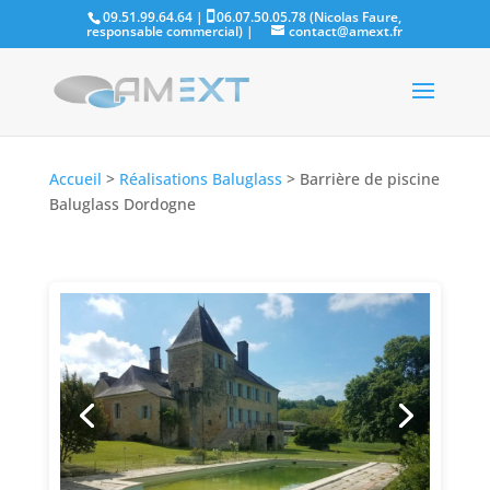
09.51.99.64.64 |
06.07.50.05.78 (Nicolas Faure,
responsable commercial)
|
contact@amext.fr
Accueil
>
Réalisations Baluglass
>
Barrière de piscine
Baluglass Dordogne