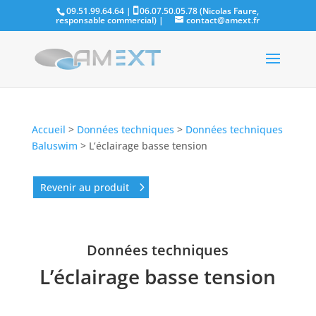
09.51.99.64.64 |
06.07.50.05.78 (Nicolas Faure,
responsable commercial)
|
contact@amext.fr
Accueil
>
Données techniques
>
Données techniques
Baluswim
>
L’éclairage basse tension
Revenir au produit
Données techniques
L’éclairage basse tension